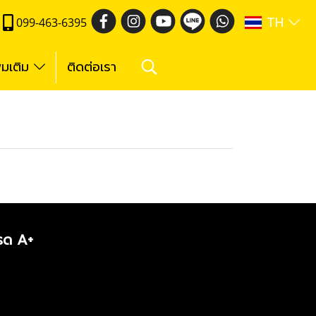
TH
099-463-6395
ิ่มเติม
ติดต่อเรา
กรด A+